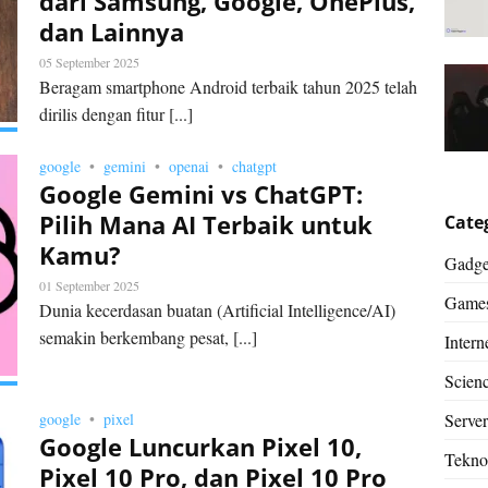
dari Samsung, Google, OnePlus,
dan Lainnya
05 September 2025
Beragam smartphone Android terbaik tahun 2025 telah
dirilis dengan fitur [...]
google
gemini
openai
chatgpt
Google Gemini vs ChatGPT:
Pilih Mana AI Terbaik untuk
Cate
Kamu?
Gadge
01 September 2025
Game
Dunia kecerdasan buatan (Artificial Intelligence/AI)
semakin berkembang pesat, [...]
Intern
Scien
google
pixel
Server
Google Luncurkan Pixel 10,
Tekno
Pixel 10 Pro, dan Pixel 10 Pro