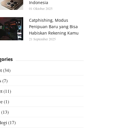
Indonesia
01 Oktober 2025
Catphishing, Modus
Penipuan Baru yang Bisa
Habiskan Rekening Kamu
21 September 2025
gories
t
(34)
s
(7)
et
(11)
ce
(1)
(13)
logi
(17)