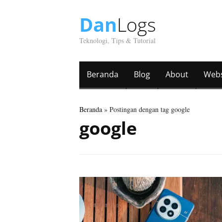
Dan
Logs
Teknologi, Tips & Tutorial
Beranda
Blog
About
Webs
Beranda
» Postingan dengan tag google
google