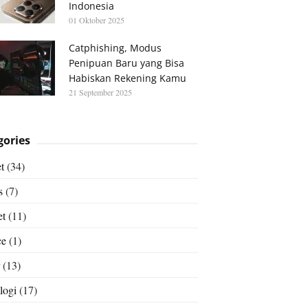
Indonesia
01 Oktober 2025
Catphishing, Modus
Penipuan Baru yang Bisa
Habiskan Rekening Kamu
21 September 2025
gories
t
(34)
s
(7)
et
(11)
ce
(1)
(13)
logi
(17)