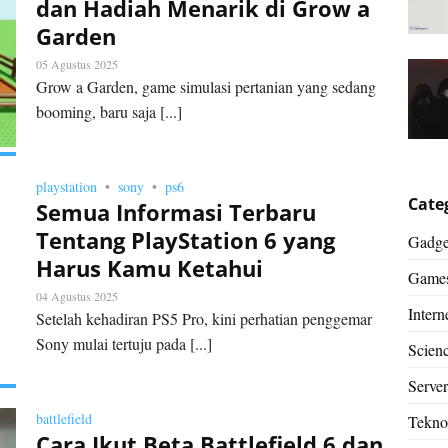
dan Hadiah Menarik di Grow a
Garden
05 Agustus 2025
Grow a Garden, game simulasi pertanian yang sedang
booming, baru saja [...]
playstation
sony
ps6
Cate
Semua Informasi Terbaru
Tentang PlayStation 6 yang
Gadge
Harus Kamu Ketahui
Game
04 Agustus 2025
Intern
Setelah kehadiran PS5 Pro, kini perhatian penggemar
Sony mulai tertuju pada [...]
Scien
Server
battlefield
Tekno
Cara Ikut Beta Battlefield 6 dan