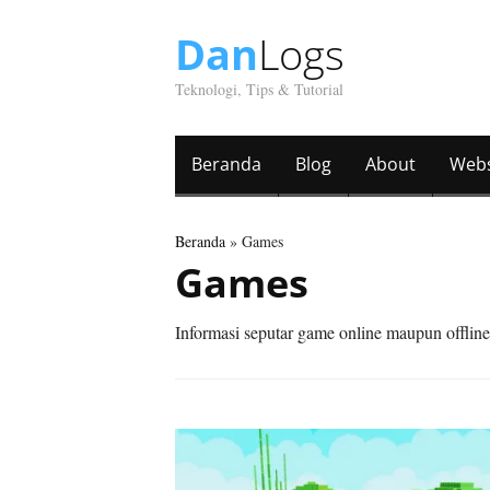
Dan
Logs
Teknologi, Tips & Tutorial
Beranda
Blog
About
Webs
Beranda
» Games
Games
Informasi seputar game online maupun offline