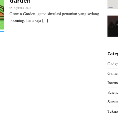
Garden
05 Agustus 2025
Grow a Garden, game simulasi pertanian yang sedang
booming, baru saja [...]
Cate
Gadge
Game
Intern
Scien
Server
Tekno