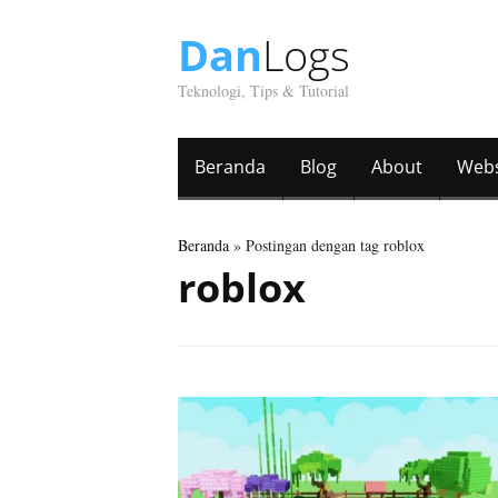
Dan
Logs
Teknologi, Tips & Tutorial
Beranda
Blog
About
Webs
Beranda
» Postingan dengan tag roblox
roblox