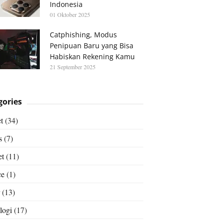
Indonesia
01 Oktober 2025
Catphishing, Modus
Penipuan Baru yang Bisa
Habiskan Rekening Kamu
21 September 2025
gories
t
(34)
s
(7)
et
(11)
ce
(1)
(13)
logi
(17)