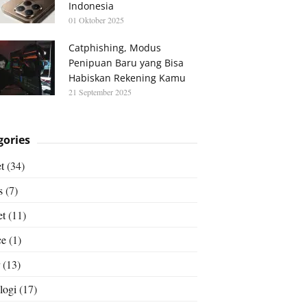
Indonesia
01 Oktober 2025
Catphishing, Modus
Penipuan Baru yang Bisa
Habiskan Rekening Kamu
21 September 2025
gories
t
(34)
s
(7)
et
(11)
ce
(1)
(13)
logi
(17)