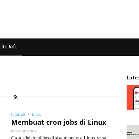
ite Info
Late
tutorials
linux
Membuat cron jobs di Linux
02 Agustus 2014
Cron adalah utilitas di sistem operasi Linux yang