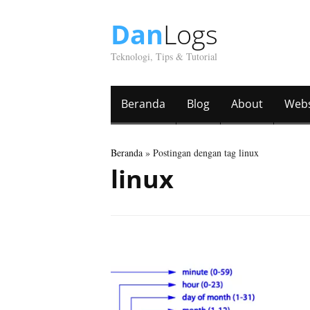
Dan
Logs
Teknologi, Tips & Tutorial
Beranda
Blog
About
Webs
Beranda
» Postingan dengan tag linux
linux