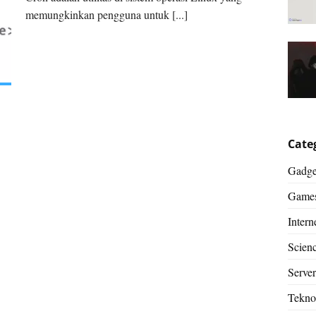
memungkinkan pengguna untuk [...]
Cate
Gadge
Game
Intern
Scien
Server
Tekno