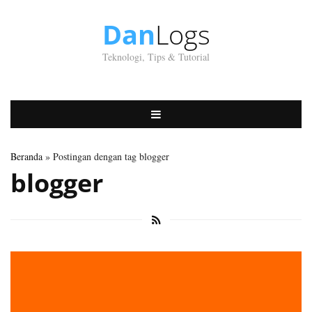
Dan
Logs
Teknologi, Tips & Tutorial
Beranda
» Postingan dengan tag blogger
blogger